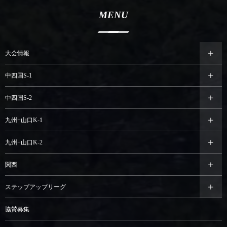
MENU
大会情報
中四国S-1
中四国S-2
九州+山口K-1
九州+山口K-2
関西
ステップアップリーグ
協賛募集