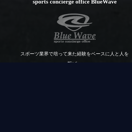
sports concierge office BlueWave
スポーツ業界で培って来た経験をベースに人と人を
繋げ、
多くの方に充実感を提供する事。
いつ何時でも真摯に向き合い誠意を尽くす事をモッ
トーに取り組みます。
「踏出力」「決断力」を持ってオリジナリティ溢れ
る事業を展開します。