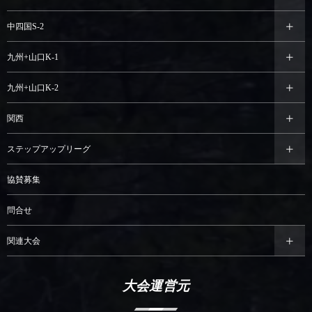
中四国S-2
九州+山口K-1
九州+山口K-2
関西
ステップアップリーグ
協賛募集
問合せ
関連大会
大会運営元