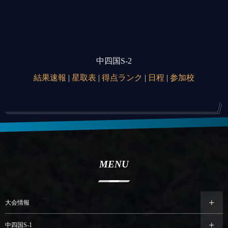
中四国S-2
結果速報
|
星取表
|
得点ランク
|
日程
|
参加校
MENU
大会情報
中四国S-1