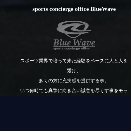
sports concierge office BlueWave
スポーツ業界で培って来た経験をベースに人と人を
繋げ、
多くの方に充実感を提供する事。
いつ何時でも真摯に向き合い誠意を尽くす事をモッ
トーに取り組みます。
「踏出力」「決断力」を持ってオリジナリティ溢れ
る事業を展開します。