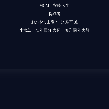
MOM 安藤 和生
得点者
おかやま山陽：5分 秀平 旭
小松島：71分 國分 大輝、78分 國分 大輝