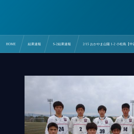
HOME
結果速報
S-2結果速報
2/15 おかやま山陽 1-2 小松島【中