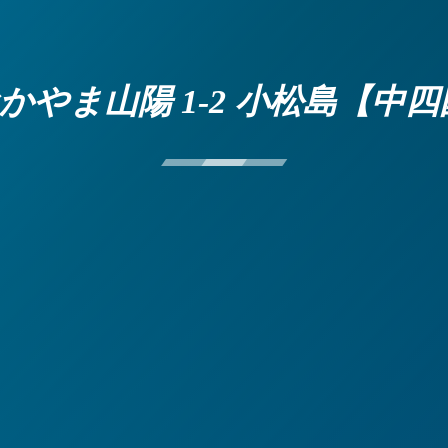
 おかやま山陽 1-2 小松島【中四