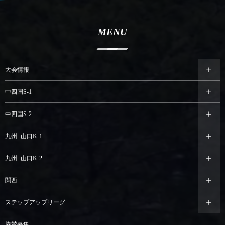
MENU
大会情報
中四国S-1
中四国S-2
九州+山口K-1
九州+山口K-2
関西
ステップアップリーグ
協賛募集