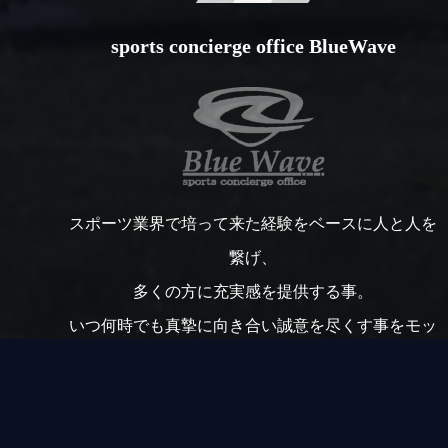
sports concierge office BlueWave
スポーツ業界で培って来た経験をベースに人と人を
繋げ、
多くの方に充実感を提供する事。
いつ何時でも真摯に向き合い誠意を尽くす事をモッ
トーに取り組みます。
「踏出力」「決断力」を持ってオリジナリティ溢れ
る事業を展開します。