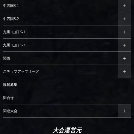
中四国S-1
中四国S-2
九州+山口K-1
九州+山口K-2
関西
ステップアップリーグ
協賛募集
問合せ
関連大会
大会運営元