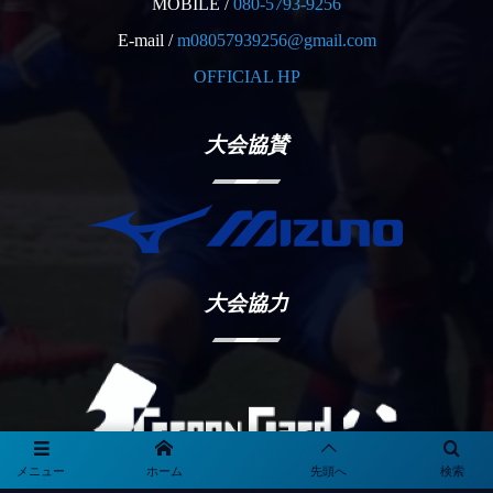
MOBILE /
080-5793-9256
E-mail /
m08057939256@gmail.com
OFFICIAL HP
大会協賛
大会協力
メニュー
ホーム
先頭へ
検索