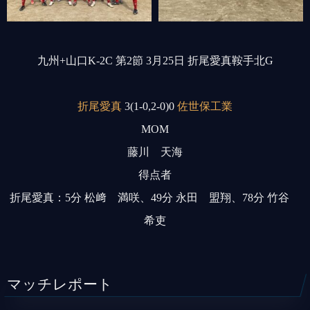
九州+山口K-2C 第2節 3月25日 折尾愛真鞍手北G
折尾愛真
3(1-0,2-0)0
佐世保工業
MOM
藤川 天海
得点者
折尾愛真：5分 松﨑 満咲、49分 永田 盟翔、78分 竹谷
希吏
マッチレポート