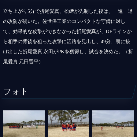
立ち上がり5分で折尾愛真、松﨑が先制した後は、一進一退
の攻防が続いた。佐世保工業のコンパクトな守備に対し
て、効果的な攻撃ができなかった折尾愛真が、DFラインか
ら相手の背後を狙った攻撃に活路を見出し、49分、裏に抜
け出した折尾愛真 永田がPKを獲得し、試合を決めた。（折
尾愛真 元田晋平）
フォト