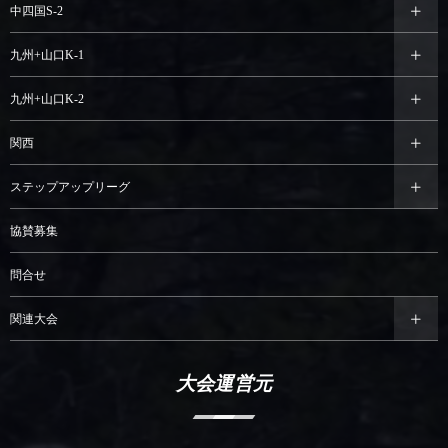
中四国S-2
九州+山口K-1
九州+山口K-2
関西
ステップアップリーグ
協賛募集
問合せ
関連大会
大会運営元