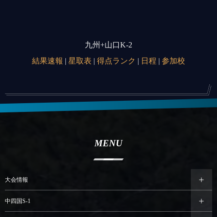
九州+山口K-2
結果速報
|
星取表
|
得点ランク
|
日程
|
参加校
MENU
大会情報
中四国S-1