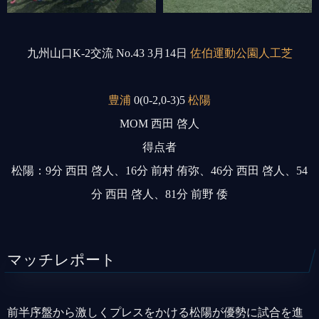
九州山口K-2交流 No.43 3月14日
佐伯運動公園人工芝
豊浦
0(0-2,0-3)5
松陽
MOM 西田 啓人
得点者
松陽：9分 西田 啓人、16分 前村 侑弥、46分 西田 啓人、54
分 西田 啓人、81分 前野 倭
マッチレポート
前半序盤から激しくプレスをかける松陽が優勢に試合を進