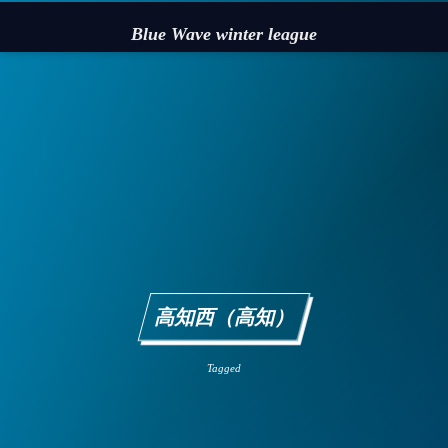
Blue Wave winter league
高知西（高知）
Tagged