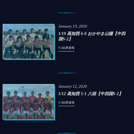
January
19
,
2020
1/19 高知西 6-0 おかやま山陽【中四
国S-2】
S-2結果速報
January
12
,
2020
1/12 高知西 5-1 八頭【中四国S-2】
S-2結果速報