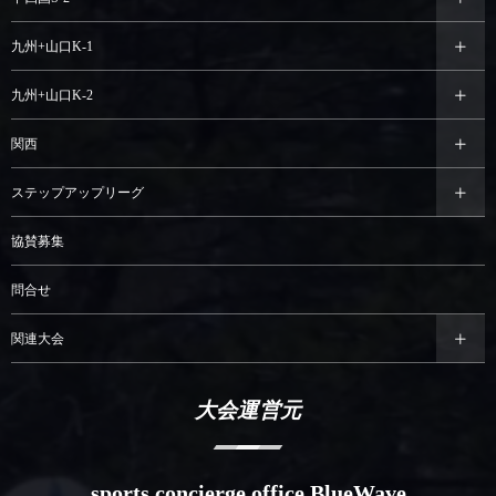
九州+山口K-1
九州+山口K-2
関西
ステップアップリーグ
協賛募集
問合せ
関連大会
大会運営元
sports concierge office BlueWave