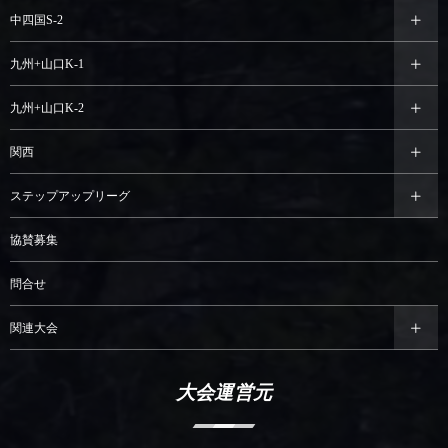
中四国S-2
九州+山口K-1
九州+山口K-2
関西
ステップアップリーグ
協賛募集
問合せ
関連大会
大会運営元